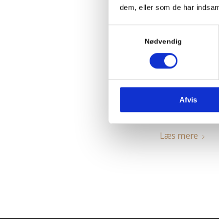
dem, eller som de har indsaml
Samtykkevalg
Nødvendig
5 adv
Afvis
Læs mere