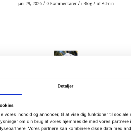
/
/
/
juni 29, 2026
0 Kommentarer
i
Blog
af
Admin
 tid til et nyt tag? 5 tegn du ikke må i
Detaljer
/
/
/
maj 4, 2026
0 Kommentarer
i
Blog
af
Admin
ookies
se vores indhold og annoncer, til at vise dig funktioner til sociale
oplysninger om din brug af vores hjemmeside med vores partnere i
ysepartnere. Vores partnere kan kombinere disse data med andr