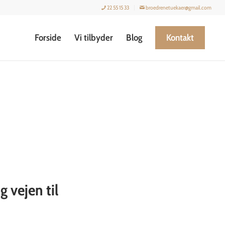
22 55 15 33
broedrenetuekaer@gmail.com
Forside
Vi tilbyder
Blog
Kontakt
g vejen til