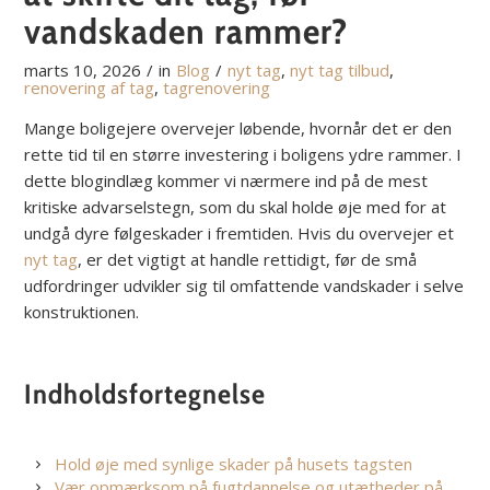
vandskaden rammer?
marts 10, 2026
/
in
Blog
/
nyt tag
,
nyt tag tilbud
,
renovering af tag
,
tagrenovering
Mange boligejere overvejer løbende, hvornår det er den
rette tid til en større investering i boligens ydre rammer. I
dette blogindlæg kommer vi nærmere ind på de mest
kritiske advarselstegn, som du skal holde øje med for at
undgå dyre følgeskader i fremtiden. Hvis du overvejer et
nyt tag
, er det vigtigt at handle rettidigt, før de små
udfordringer udvikler sig til omfattende vandskader i selve
konstruktionen.
Indholdsfortegnelse
Hold øje med synlige skader på husets tagsten
Vær opmærksom på fugtdannelse og utætheder på