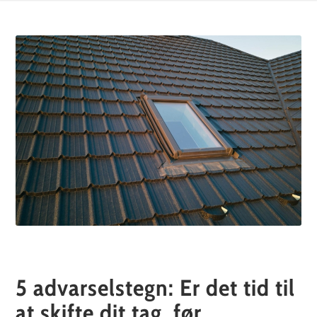
5 advarselstegn: Er det tid til
at skifte dit tag, før