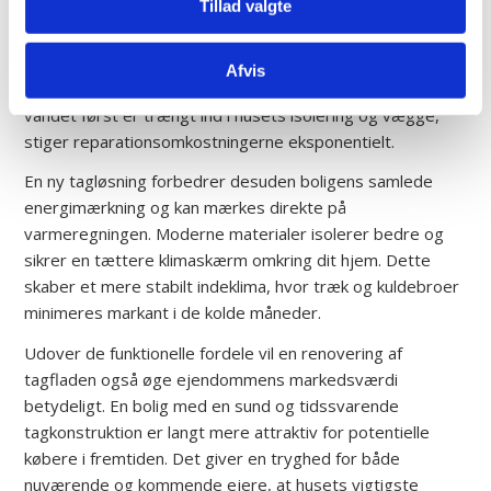
Tillad valgte
Det kan ofte virke som en uoverskuelig økonomisk post at
planlægge en komplet tagudskiftning. Dog viser
erfaringen, at det næsten altid er billigere at handle
Afvis
præventivt frem for at vente på en akut utæthed. Når
vandet først er trængt ind i husets isolering og vægge,
stiger reparationsomkostningerne eksponentielt.
En ny tagløsning forbedrer desuden boligens samlede
energimærkning og kan mærkes direkte på
varmeregningen. Moderne materialer isolerer bedre og
sikrer en tættere klimaskærm omkring dit hjem. Dette
skaber et mere stabilt indeklima, hvor træk og kuldebroer
minimeres markant i de kolde måneder.
Udover de funktionelle fordele vil en renovering af
tagfladen også øge ejendommens markedsværdi
betydeligt. En bolig med en sund og tidssvarende
tagkonstruktion er langt mere attraktiv for potentielle
købere i fremtiden. Det giver en tryghed for både
nuværende og kommende ejere, at husets vigtigste