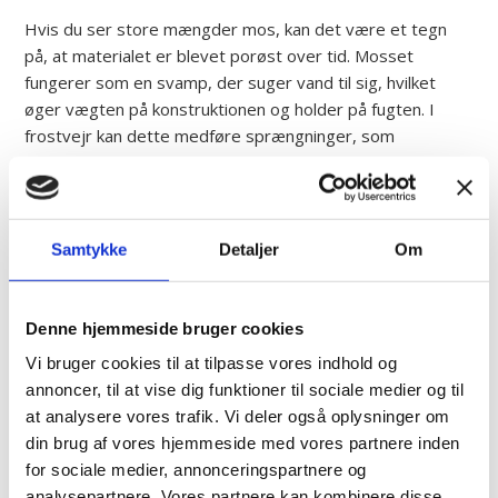
Hvis du ser store mængder mos, kan det være et tegn
på, at materialet er blevet porøst over tid. Mosset
fungerer som en svamp, der suger vand til sig, hvilket
øger vægten på konstruktionen og holder på fugten. I
frostvejr kan dette medføre sprængninger, som
ødelægger tagets evne til at holde huset tørt og sikkert.
Vær opmærksom på fugtdannelse og
Samtykke
Detaljer
Om
utætheder på loftet
Denne hjemmeside bruger cookies
En indvendig inspektion er mindst lige så vigtig som den
udvendige vurdering af husets top. Du bør jævnligt
Vi bruger cookies til at tilpasse vores indhold og
bevæge dig op på loftet, især efter kraftige regnskyl eller
annoncer, til at vise dig funktioner til sociale medier og til
perioder med meget sne. Her skal du kigge efter mørke
at analysere vores trafik. Vi deler også oplysninger om
skjolder eller fugtige pletter på spærene og undersiden af
din brug af vores hjemmeside med vores partnere inden
lægterne.
for sociale medier, annonceringspartnere og
analysepartnere. Vores partnere kan kombinere disse