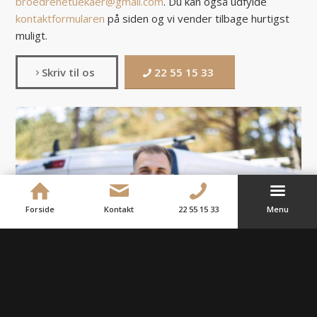
broedrenetuekaer@gmail.com
. Du kan også udfylde
kontaktformularen
på siden og vi vender tilbage hurtigst
muligt.
Skriv til os
22 55 15 33
Forside
Kontakt
22 55 15 33
Menu