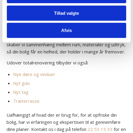
Giv boligen nyt liv med totalrenovering
Tillad valgte
En totalrenovering er den ideelle løsning, hvis du ønsker at
forny og optimere hele hjemmet på én gang. Ved at samle
alle projekter i ét gennemarbejdet forløb, sikrer vi en rød
Afvis
tråd i både stil, kvalitet og funktion. Hos Brødrene Tuekær
skaber vi sammenhæng mellem rum, materialer og udtryk,
så din bolig får en helhed, der holder i mange år fremover.
Udover totalrenovering tilbyder vi også:
Nye døre og vinduer
Nyt gulv
Nyt tag
Træterrasse
Uafhængigt af hvad der er brug for, for at opfriske din
bolig, har vi erfaringen og ekspertisen til at gennemføre
dine planer. Kontakt os i dag på telefon
22 55 15 33
for en