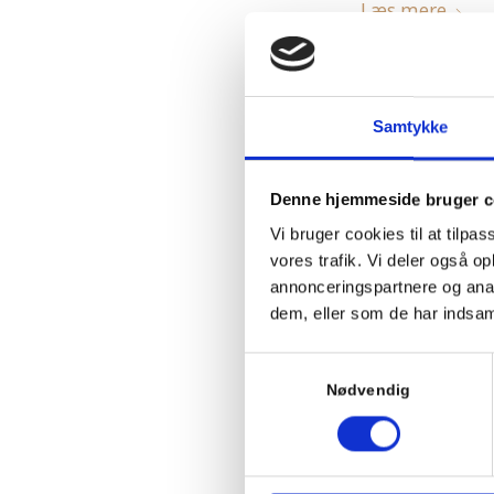
Læs mere
Samtykke
Denne hjemmeside bruger c
Vi bruger cookies til at tilpas
vores trafik. Vi deler også 
Klar til 
annonceringspartnere og anal
dem, eller som de har indsaml
Samtykkevalg
Nødvendig
Læs mere