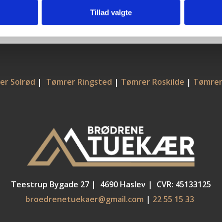
Tillad valgte
er Solrød
|
Tømrer Ringsted
|
Tømrer Roskilde
|
Tømrer
Teestrup Bygade 27 | 4690 Haslev | CVR: 45133125
broedrenetuekaer@gmail.com
|
22 55 15 33