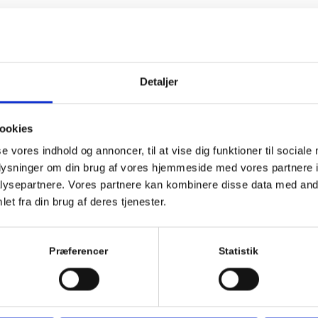
Detaljer
ookies
se vores indhold og annoncer, til at vise dig funktioner til sociale
oplysninger om din brug af vores hjemmeside med vores partnere i
sommer? Derfor skal den nye træterrasse
ysepartnere. Vores partnere kan kombinere disse data med andr
og planlægges nu
et fra din brug af deres tjenester.
/
/
/
december 9, 2025
0 Kommentarer
i
Blog
af
Admin
Præferencer
Statistik