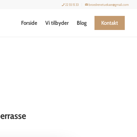
22 55 15 33
broedrenetuekaer@gmail.com
Forside
Vi tilbyder
Blog
Kontakt
terrasse