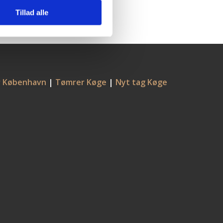
Tillad alle
 København
|
Tømrer Køge
|
Nyt tag Køge